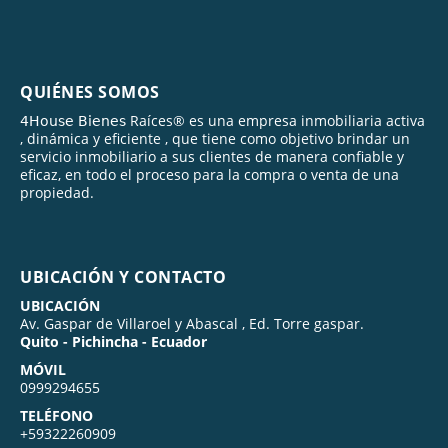
QUIÉNES SOMOS
𝟦𝖧𝗈𝗎𝗌𝖾 𝖡𝗂𝖾𝗇𝖾𝗌 Raíces® es una empresa inmobiliaria activa
, dinámica y eficiente , que tiene como objetivo brindar un
servicio inmobiliario a sus clientes de manera confiable y
eficaz, en todo el proceso para la compra o venta de una
propiedad.
UBICACIÓN Y CONTACTO
UBICACIÓN
Av. Gaspar de Villaroel y Abascal , Ed. Torre gaspar.
Quito - Pichincha - Ecuador
MÓVIL
0999294655
TELÉFONO
+59322260909