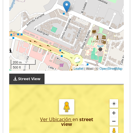
200 m
500 ft
Leaflet
| Wasi - ©
OpenStreetMap
Street View
Ver Ubicación
en
street
view