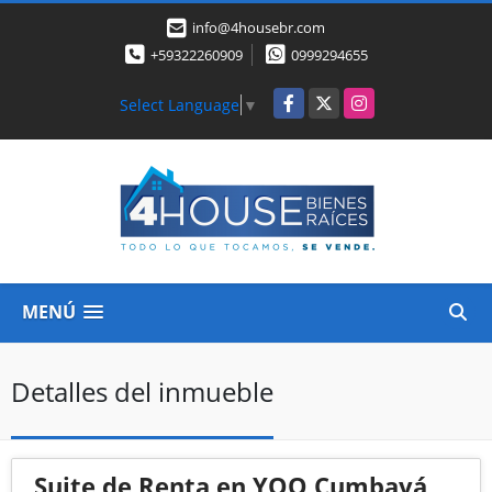
info@4housebr.com
+59322260909
0999294655
Facebook
X
Instagram
Select Language
▼
MENÚ
Detalles del inmueble
Suite de Renta en YOO Cumbayá