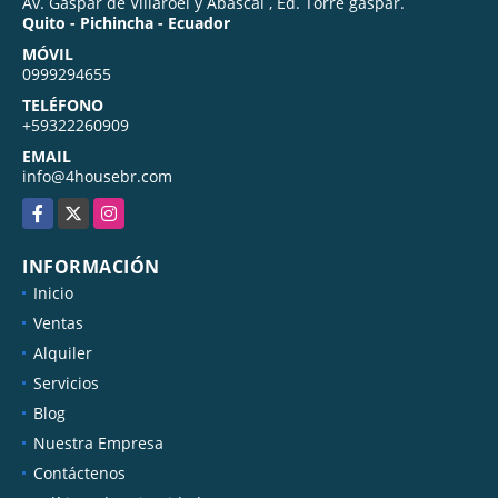
Av. Gaspar de Villaroel y Abascal , Ed. Torre gaspar.
Quito - Pichincha - Ecuador
MÓVIL
0999294655
TELÉFONO
+59322260909
EMAIL
info@4housebr.com
Facebook
X
Instagram
INFORMACIÓN
Inicio
Ventas
Alquiler
Servicios
Blog
Nuestra Empresa
Contáctenos