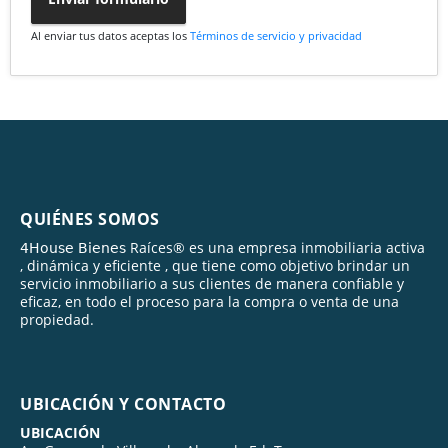
Al enviar tus datos aceptas los
Términos de servicio y privacidad
QUIÉNES SOMOS
𝟦𝖧𝗈𝗎𝗌𝖾 𝖡𝗂𝖾𝗇𝖾𝗌 Raíces® es una empresa inmobiliaria activa
, dinámica y eficiente , que tiene como objetivo brindar un
servicio inmobiliario a sus clientes de manera confiable y
eficaz, en todo el proceso para la compra o venta de una
propiedad.
UBICACIÓN Y CONTACTO
UBICACIÓN