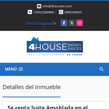
info@4housebr.com
+59322260909
0999294655
Facebook
X
Instagram
Select Language
▼
MENÚ
Detalles del inmueble
Se renta Suite Amoblada en el