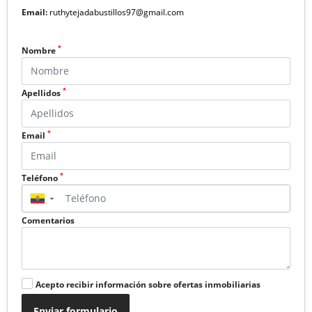
Email:
ruthytejadabustillos97@gmail.com
*
Nombre
*
Apellidos
*
Email
*
Teléfono
▼
Comentarios
Acepto recibir información sobre ofertas inmobiliarias
Enviar formulario