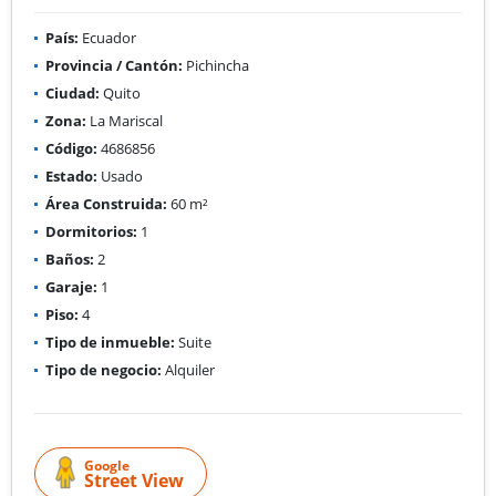
País:
Ecuador
Provincia / Cantón:
Pichincha
Ciudad:
Quito
Zona:
La Mariscal
Código:
4686856
Estado:
Usado
Área Construida:
60 m²
Dormitorios:
1
Baños:
2
Garaje:
1
Piso:
4
Tipo de inmueble:
Suite
Tipo de negocio:
Alquiler
Google
Street View