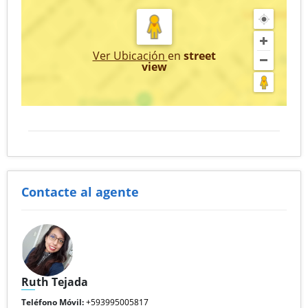
Ver Ubicación
en
street
view
Contacte al agente
Ruth Tejada
Teléfono Móvil:
+593995005817