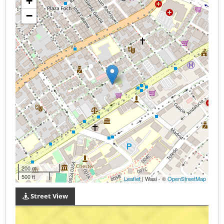
+
−
200 m
500 ft
Leaflet
| Wasi - ©
OpenStreetMap
Street View