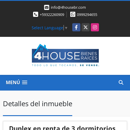
info@4housebr.com
+59322260909
0999294655
Facebook
X
Instagram
Select Language
▼
MENÚ
Detalles del inmueble
Duplex en renta de 3 dormitorios