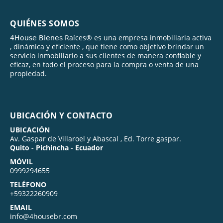
QUIÉNES SOMOS
𝟦𝖧𝗈𝗎𝗌𝖾 𝖡𝗂𝖾𝗇𝖾𝗌 Raíces® es una empresa inmobiliaria activa
, dinámica y eficiente , que tiene como objetivo brindar un
servicio inmobiliario a sus clientes de manera confiable y
eficaz, en todo el proceso para la compra o venta de una
propiedad.
UBICACIÓN Y CONTACTO
UBICACIÓN
Av. Gaspar de Villaroel y Abascal , Ed. Torre gaspar.
Quito - Pichincha - Ecuador
MÓVIL
0999294655
TELÉFONO
+59322260909
EMAIL
info@4housebr.com