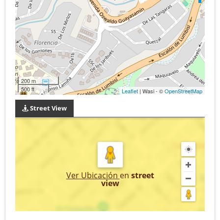
200 m
500 ft
Leaflet
| Wasi - ©
OpenStreetMap
Street View
Ver Ubicación
en
street
view