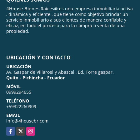
𝟦𝖧𝗈𝗎𝗌𝖾 𝖡𝗂𝖾𝗇𝖾𝗌 Raíces® es una empresa inmobiliaria activa
, dinámica y eficiente , que tiene como objetivo brindar un
servicio inmobiliario a sus clientes de manera confiable y
eficaz, en todo el proceso para la compra o venta de una
propiedad.
UBICACIÓN Y CONTACTO
UBICACIÓN
Av. Gaspar de Villaroel y Abascal , Ed. Torre gaspar.
Quito - Pichincha - Ecuador
MÓVIL
0999294655
TELÉFONO
+59322260909
EMAIL
info@4housebr.com
Facebook
X
Instagram