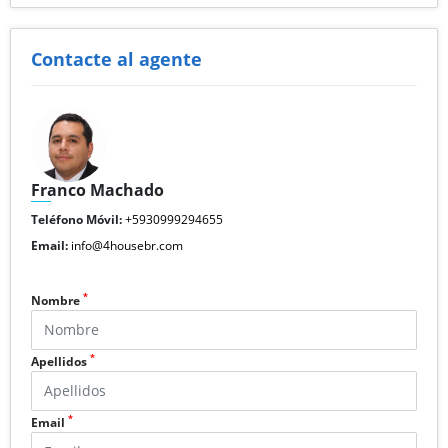
Contacte al agente
Franco Machado
Teléfono Móvil:
+5930999294655
Email:
info@4housebr.com
*
Nombre
*
Apellidos
*
Email