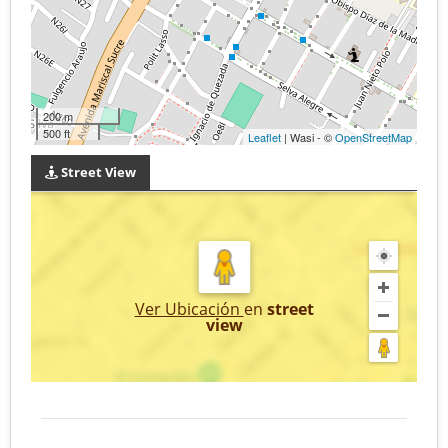
200 m
500 ft
Leaflet
| Wasi - ©
OpenStreetMap
Street View
Ver Ubicación
en
street
view