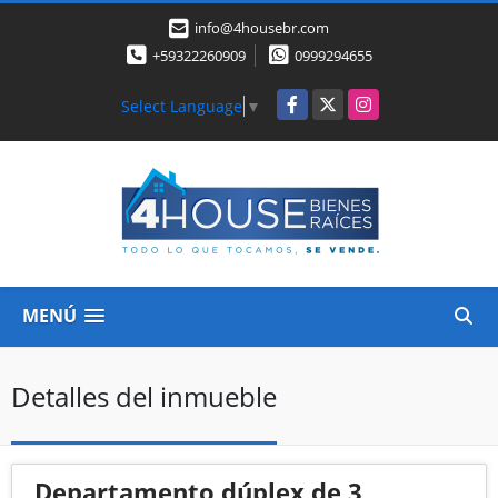
info@4housebr.com
+59322260909
0999294655
Facebook
X
Instagram
Select Language
▼
MENÚ
Detalles del inmueble
Departamento dúplex de 3