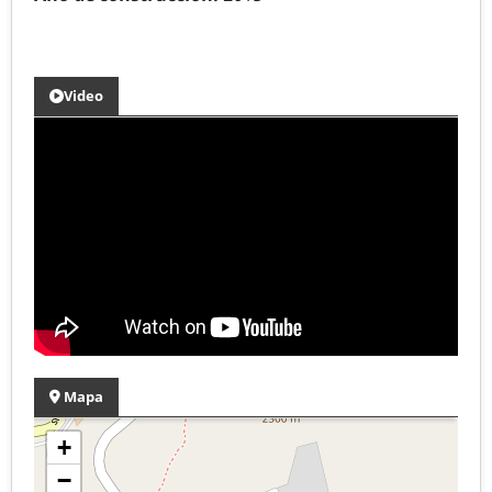
Video
Mapa
+
−