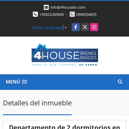
info@4housebr.com
+59322260909
0999294655
Facebook
X
Instagram
Select Language
▼
MENÚ
Detalles del inmueble
Departamento de 2 dormitorios en