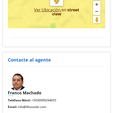
Ver Ubicación
en
street
view
Contacte al agente
Franco Machado
Teléfono Móvil:
+5930999294655
Email:
info@4housebr.com