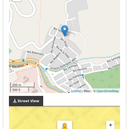
200 m
500 ft
Leaflet
| Wasi - ©
OpenStreetMap
Street View