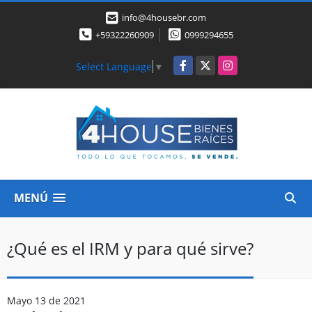
info@4housebr.com
+59322260909
0999294655
Facebook
X
Instagram
Select Language
▼
MENÚ
¿Qué es el IRM y para qué sirve?
Mayo 13 de 2021