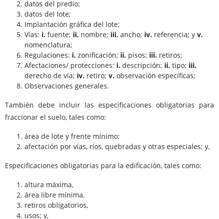
datos del predio;
datos del lote;
Implantación gráfica del lote;
Vías:
i.
fuente;
ii.
nombre;
iii.
ancho;
iv.
referencia; y
v.
nomenclatura;
Regulaciones:
i.
zonificación;
ii.
pisos;
iii.
retiros;
Afectaciones/ protecciones:
i.
descripción;
ii.
tipo;
iii.
derecho de vía;
iv.
retiro;
v.
observación específicas;
Observaciones generales.
También debe incluir las especificaciones obligatorias para
fraccionar el suelo, tales como:
área de lote y frente mínimo;
afectación por vías, ríos, quebradas y otras especiales; y,
Especificaciones obligatorias para la edificación, tales como:
altura máxima,
área libre mínima,
retiros obligatorios,
usos; y,