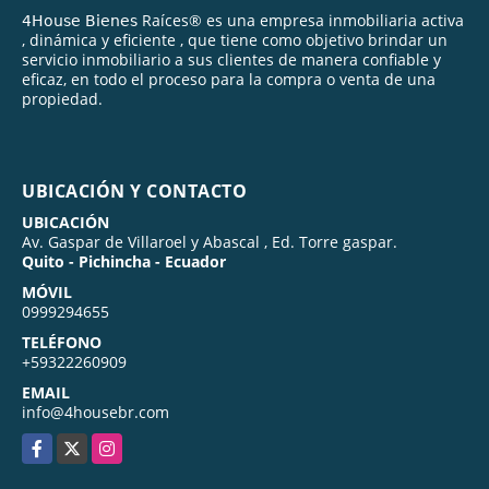
𝟦𝖧𝗈𝗎𝗌𝖾 𝖡𝗂𝖾𝗇𝖾𝗌 Raíces® es una empresa inmobiliaria activa
, dinámica y eficiente , que tiene como objetivo brindar un
servicio inmobiliario a sus clientes de manera confiable y
eficaz, en todo el proceso para la compra o venta de una
propiedad.
UBICACIÓN Y CONTACTO
UBICACIÓN
Av. Gaspar de Villaroel y Abascal , Ed. Torre gaspar.
Quito - Pichincha - Ecuador
MÓVIL
0999294655
TELÉFONO
+59322260909
EMAIL
info@4housebr.com
Facebook
X
Instagram