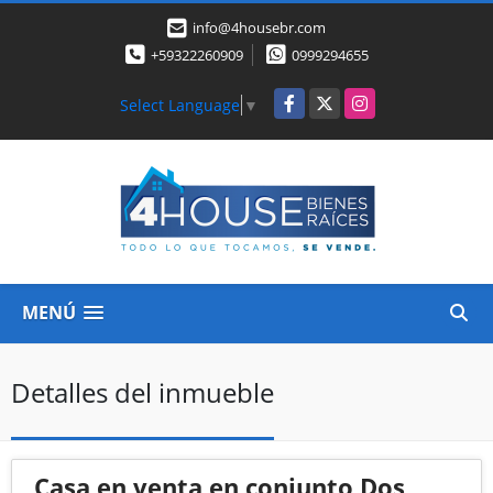
info@4housebr.com
+59322260909
0999294655
Facebook
X
Instagram
Select Language
▼
MENÚ
Detalles del inmueble
Casa en venta en conjunto Dos