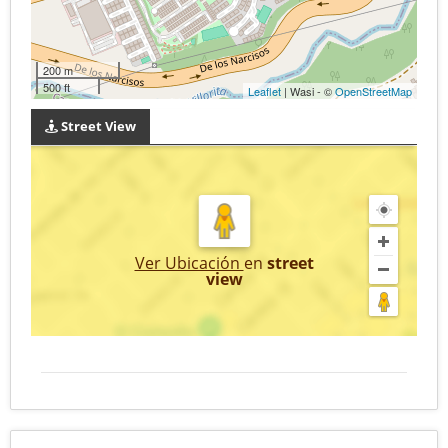
200 m
500 ft
Leaflet
| Wasi - ©
OpenStreetMap
Street View
Ver Ubicación
en
street
view