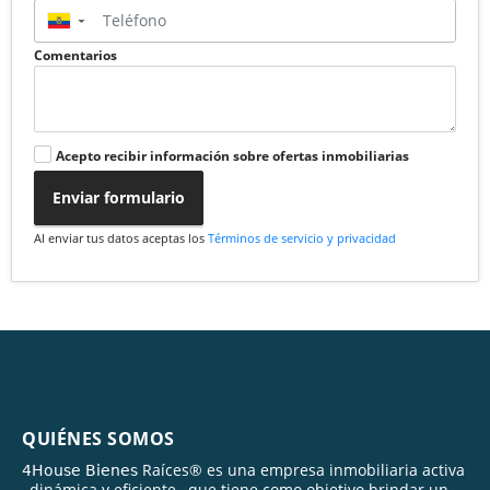
▼
Comentarios
Acepto recibir información sobre ofertas inmobiliarias
Enviar formulario
Al enviar tus datos aceptas los
Términos de servicio y privacidad
QUIÉNES SOMOS
𝟦𝖧𝗈𝗎𝗌𝖾 𝖡𝗂𝖾𝗇𝖾𝗌 Raíces® es una empresa inmobiliaria activa
, dinámica y eficiente , que tiene como objetivo brindar un