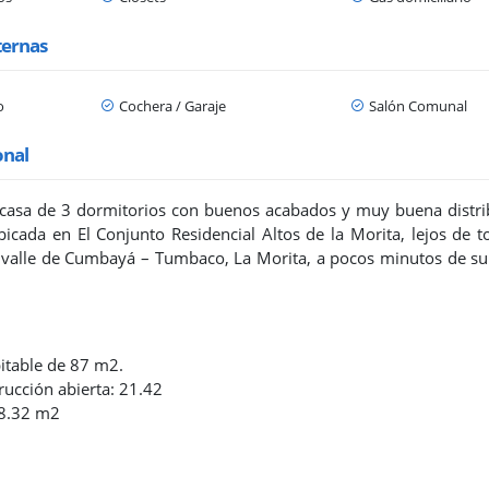
ternas
o
Cochera / Garaje
Salón Comunal
onal
asa de 3 dormitorios con buenos acabados y muy buena distrib
bicada en El Conjunto Residencial Altos de la Morita, lejos de 
l valle de Cumbayá – Tumbaco, La Morita, a pocos minutos de sup
bitable de 87 m2.
rucción abierta: 21.42
08.32 m2