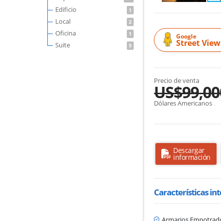
Edificio
1
Local
2
Oficina
1
Google
Street View
Suite
5
Precio de venta
US$99,00
Dólares Americanos
Descargar
información
Características in
Armarios Empotrad