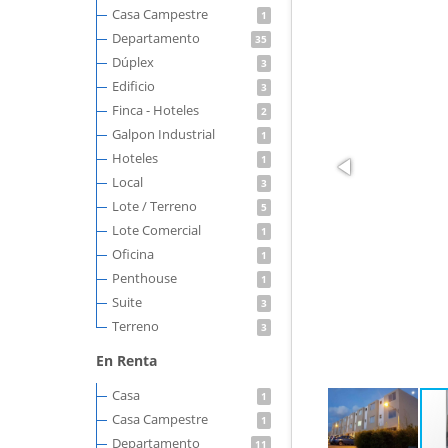
Casa Campestre
1
Departamento
35
Dúplex
3
Edificio
3
Finca - Hoteles
2
Galpon Industrial
1
Hoteles
1
Local
3
Lote / Terreno
5
Lote Comercial
1
Oficina
1
Penthouse
1
Suite
3
Terreno
3
En Renta
Casa
1
Casa Campestre
1
Departamento
11