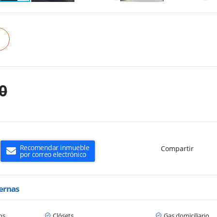
0
Recomendar inmueble
Compartir
por correo electrónico
ternas
os
Clósets
Gas domiciliario