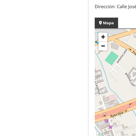
Dirección: Calle Jos
Mapa
+
−