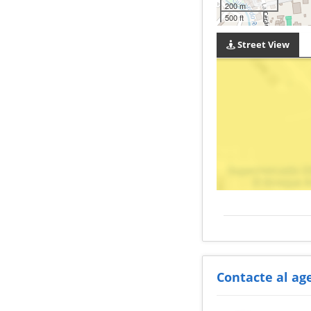
200 m
500 ft
Street View
Contacte al ag