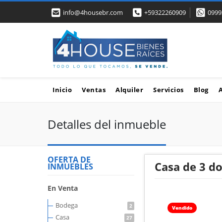
info@4housebr.com
+59322260909
0999
Inicio
Ventas
Alquiler
Servicios
Blog
Detalles del inmueble
OFERTA DE
Casa de 3 d
INMUEBLES
En Venta
Bodega
2
Vendido
Casa
27