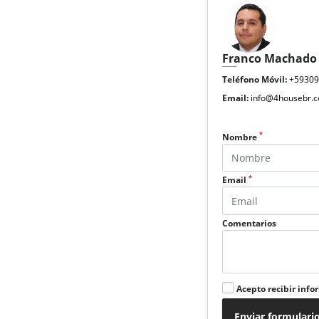
Franco Machado
Teléfono Móvil:
+5930
Email:
info@4housebr.
*
Nombre
*
Email
Comentarios
Acepto recibir info
Enviar formulari