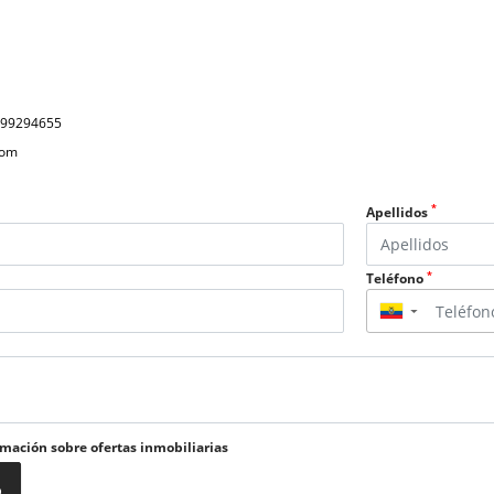
999294655
com
*
Apellidos
*
Teléfono
▼
rmación sobre ofertas inmobiliarias
o