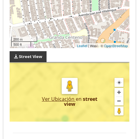
200 m
500 ft
Leaflet
| Wasi - ©
OpenStreetMap
Street View
Ver Ubicación
en
street
view