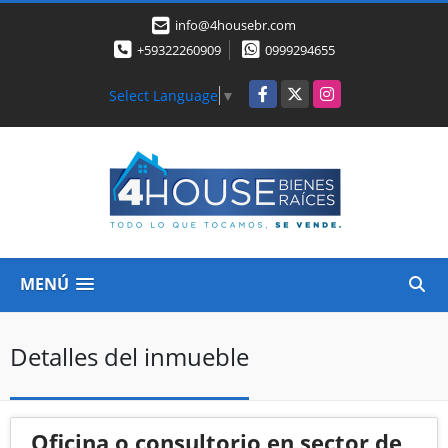
info@4housebr.com
+59322260909
0999294655
Facebook
X
Instagram
Select Language
▼
MENÚ
Detalles del inmueble
Oficina o consultorio en sector de