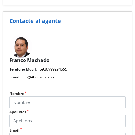
Contacte al agente
Franco Machado
Teléfono Móvil:
+5930999294655
Email:
info@4housebr.com
*
Nombre
*
Apellidos
*
Email