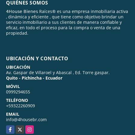
QUIÉNES SOMOS
𝟦𝖧𝗈𝗎𝗌𝖾 𝖡𝗂𝖾𝗇𝖾𝗌 Raíces® es una empresa inmobiliaria activa
, dinámica y eficiente , que tiene como objetivo brindar un
servicio inmobiliario a sus clientes de manera confiable y
eficaz, en todo el proceso para la compra o venta de una
propiedad.
UBICACIÓN Y CONTACTO
UBICACIÓN
Av. Gaspar de Villaroel y Abascal , Ed. Torre gaspar.
Quito - Pichincha - Ecuador
MÓVIL
0999294655
TELÉFONO
+59322260909
EMAIL
info@4housebr.com
Facebook
X
Instagram