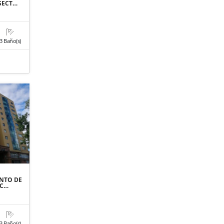
SECT…
3 Baño(s)
NTO DE
EC…
3 Baño(s)