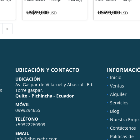
US$99,000
US$99,000
USD
USD
Siguiente
»
UBICACIÓN Y CONTACTO
INFORMACI
Inicio
UBICACIÓN
e
Av. Gaspar de Villaroel y Abascal , Ed.
Ventas
us
Torre gaspar.
Alquiler
Quito - Pichincha - Ecuador
Servicios
MÓVIL
0999294655
Blog
TELÉFONO
Nuestra Empr
+59322260909
Contáctenos
EMAIL
Políticas de
info@4housebr.com