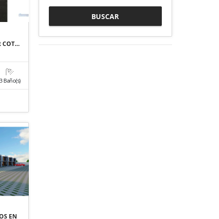
BUSCAR
R COT…
3 Baño(s)
OS EN