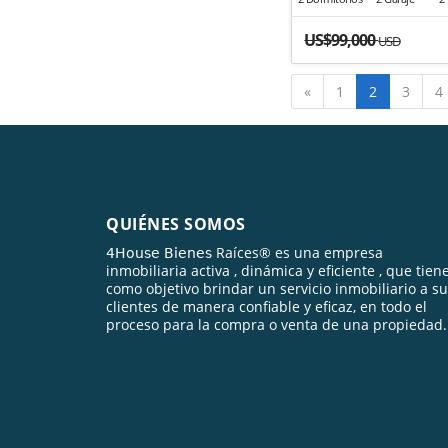
US$99,000
USD
Anterior
«
1
2
3
4
QUIÉNES SOMOS
𝟦𝖧𝗈𝗎𝗌𝖾 𝖡𝗂𝖾𝗇𝖾𝗌 Raíces® es una empresa
inmobiliaria activa , dinámica y eficiente , que tien
como objetivo brindar un servicio inmobiliario a s
clientes de manera confiable y eficaz, en todo el
proceso para la compra o venta de una propiedad.