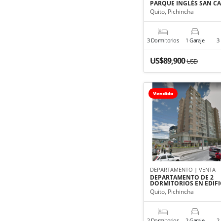
PARQUE INGLÉS SAN C
Quito, Pichincha
3 Dormitorios
1 Garaje
3
US$89,900
USD
Vendido
DEPARTAMENTO | VENTA
DEPARTAMENTO DE 2
DORMITORIOS EN EDIF
Quito, Pichincha
2 Dormitorios
2 Garaje
2