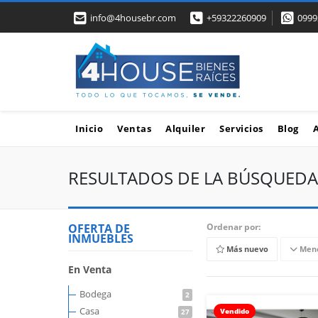
info@4housebr.com
+59322260909
0999
Inicio
Ventas
Alquiler
Servicios
Blog
RESULTADOS DE LA BÚSQUEDA
OFERTA DE
Ordenar por:
INMUEBLES
Más nuevo
Meno
En Venta
Bodega
2
Casa
Vendido
27