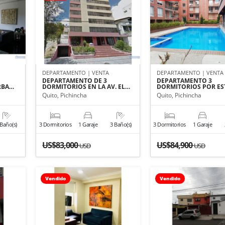
DEPARTAMENTO | VENTA
DEPARTAMENTO | VENTA
DEPARTAMENTO DE 3
DEPARTAMENTO 3
RBA…
DORMITORIOS EN LA AV. EL…
DORMITORIOS POR E
Quito, Pichincha
Quito, Pichincha
 Baño(s)
3 Dormitorios
1 Garaje
3 Baño(s)
3 Dormitorios
1 Garaje
US$83,000
US$84,900
USD
USD
Vendido
Vendido