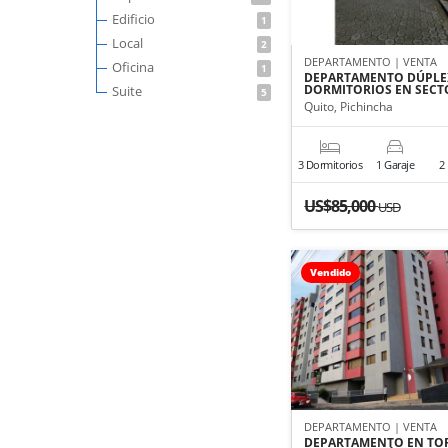
Edificio
1
Local
2
DEPARTAMENTO | VENTA
Oficina
1
DEPARTAMENTO DÚPLEX
DORMITORIOS EN SEC
Suite
5
Quito, Pichincha
3 Dormitorios
1 Garaje
2
US$85,000
USD
Vendido
DEPARTAMENTO | VENTA
DEPARTAMENTO EN TO