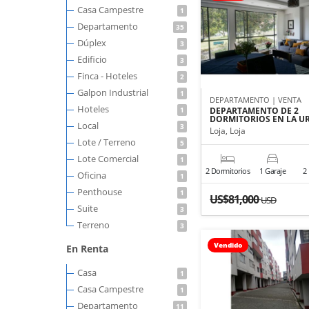
Casa Campestre
1
Departamento
35
Dúplex
3
Edificio
3
Finca - Hoteles
2
Galpon Industrial
1
DEPARTAMENTO | VENTA
Hoteles
1
DEPARTAMENTO DE 2
DORMITORIOS EN LA U
Local
3
Loja, Loja
Lote / Terreno
5
Lote Comercial
1
2 Dormitorios
1 Garaje
2
Oficina
1
Penthouse
1
US$81,000
USD
Suite
3
Terreno
3
Vendido
En Renta
Casa
1
Casa Campestre
1
Departamento
11