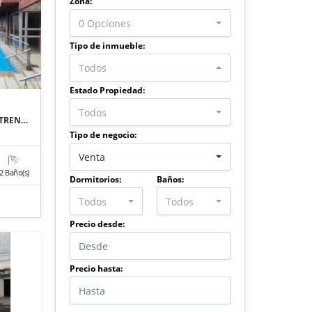
Zona:
0 Opciones
Tipo de inmueble:
Todos
Estado Propiedad:
Todos
STREN…
Tipo de negocio:
Venta
2 Baño(s)
Dormitorios:
Baños:
Todos
Todos
Precio desde:
Precio hasta: