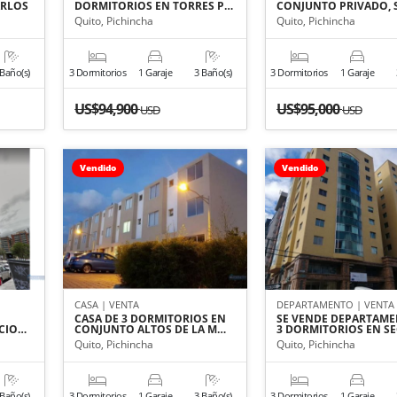
ARLOS
DORMITORIOS EN TORRES P…
CONJUNTO PRIVADO, 
Quito, Pichincha
Quito, Pichincha
 Baño(s)
3 Dormitorios
1 Garaje
3 Baño(s)
3 Dormitorios
1 Garaje
US$94,900
US$95,000
USD
USD
Vendido
Vendido
CASA | VENTA
DEPARTAMENTO | VENTA
CASA DE 3 DORMITORIOS EN
SE VENDE DEPARTAME
ICIO…
CONJUNTO ALTOS DE LA M…
3 DORMITORIOS EN S
Quito, Pichincha
Quito, Pichincha
 Baño(s)
3 Dormitorios
1 Garaje
3 Baño(s)
3 Dormitorios
1 Garaje