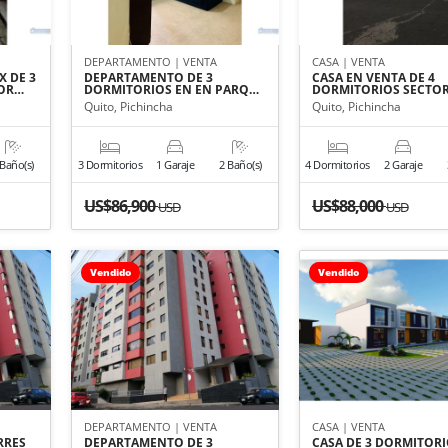
DEPARTAMENTO | VENTA
CASA | VENTA
 DE 3
DEPARTAMENTO DE 3
CASA EN VENTA DE 4
TOR…
DORMITORIOS EN EN PARQ…
DORMITORIOS SECTO
Quito, Pichincha
Quito, Pichincha
 Baño(s)
3 Dormitorios
1 Garaje
2 Baño(s)
4 Dormitorios
2 Garaje
US$86,900
US$88,000
USD
USD
Vendido
Vendido
DEPARTAMENTO | VENTA
CASA | VENTA
RRES
DEPARTAMENTO DE 3
CASA DE 3 DORMITORI